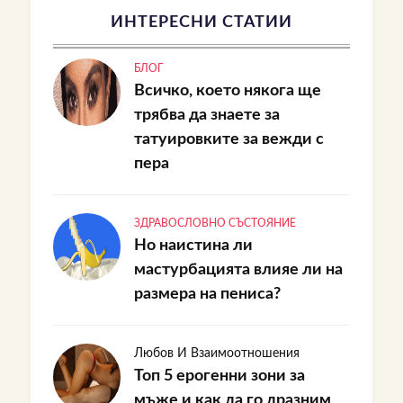
ИНТЕРЕСНИ СТАТИИ
БЛОГ
Всичко, което някога ще
трябва да знаете за
татуировките за вежди с
пера
ЗДРАВОСЛОВНО СЪСТОЯНИЕ
Но наистина ли
мастурбацията влияе ли на
размера на пениса?
Любов И Взаимоотношения
Топ 5 ерогенни зони за
мъже и как да го дразним