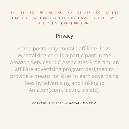
EN
|
ES
|
BG
|
FR
|
HI
|
HR
|
HU
|
CS
|
TR
|
KO
|
JA
|
EL
|
DA
|
IT
|
CA
|
DE
|
LV
|
LT
|
NL
|
NO
|
PL
|
PT
|
SV
|
SR
|
SK
|
SL
|
RO
|
RU
|
UK
|
Privacy
Some posts may contain affiliate links.
Whattalking.com is a participant in the
Amazon Services LLC Associates Program, an
affiliate advertising program designed to
provide a means for sites to earn advertising
fees by advertising and linking to
Amazon(.com, .co.uk, .ca etc).
COPYRIGHT © 2026 WHATTALKING.COM