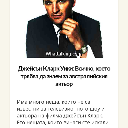
Джейсън Кларк Уики: Всичко, което
трябва да знаем за австралийския
актьор
Има много неща, които не са
известни за телевизионното шоу и
актьора на филма Джейсън Кларк.
Ето нещата, които винаги сте искали