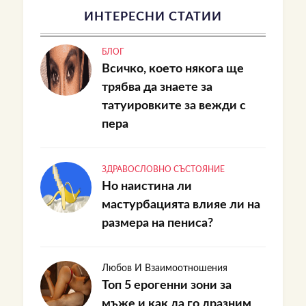
ИНТЕРЕСНИ СТАТИИ
БЛОГ
Всичко, което някога ще
трябва да знаете за
татуировките за вежди с
пера
ЗДРАВОСЛОВНО СЪСТОЯНИЕ
Но наистина ли
мастурбацията влияе ли на
размера на пениса?
Любов И Взаимоотношения
Топ 5 ерогенни зони за
мъже и как да го дразним