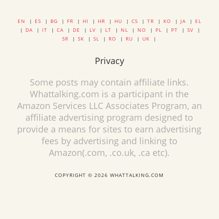
EN
|
ES
|
BG
|
FR
|
HI
|
HR
|
HU
|
CS
|
TR
|
KO
|
JA
|
EL
|
DA
|
IT
|
CA
|
DE
|
LV
|
LT
|
NL
|
NO
|
PL
|
PT
|
SV
|
SR
|
SK
|
SL
|
RO
|
RU
|
UK
|
Privacy
Some posts may contain affiliate links.
Whattalking.com is a participant in the
Amazon Services LLC Associates Program, an
affiliate advertising program designed to
provide a means for sites to earn advertising
fees by advertising and linking to
Amazon(.com, .co.uk, .ca etc).
COPYRIGHT © 2026 WHATTALKING.COM