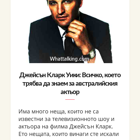
Джейсън Кларк Уики: Всичко, което
трябва да знаем за австралийския
актьор
Има много неща, които не са
известни за телевизионното шоу и
актьора на филма Джейсън Кларк.
Ето нещата, които винаги сте искали