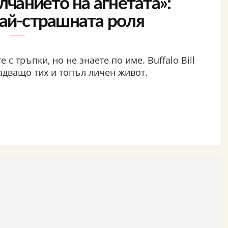
лчанието на агнетата»:
най-страшната роля
 с тръпки, но не знаете по име. Buffalo Bill
надващо тих и топъл личен живот.