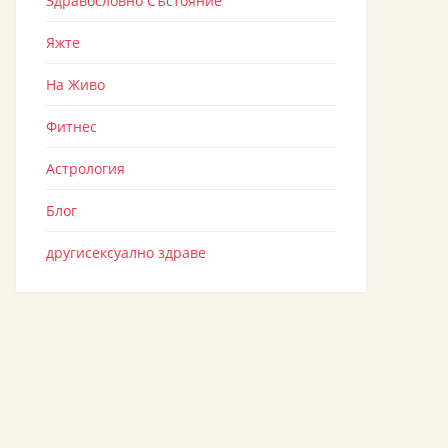
Здравословно Състояние
Яжте
На Живо
Фитнес
Астрология
Блог
другисексуално здраве