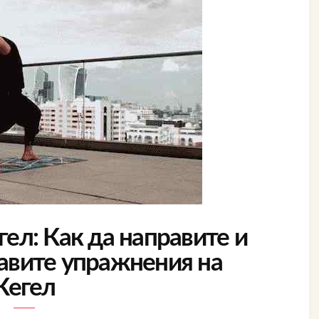
ел: Как да направите и
равите упражнения на
Кегел