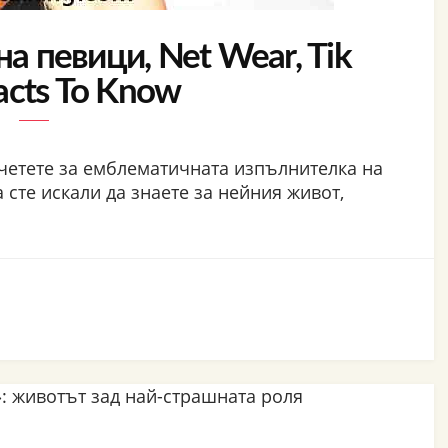
на певици, Net Wear, Tik
acts To Know
четете за емблематичната изпълнителка на
 сте искали да знаете за нейния живот,