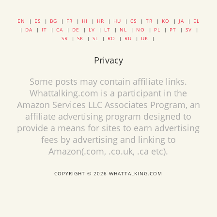
EN
|
ES
|
BG
|
FR
|
HI
|
HR
|
HU
|
CS
|
TR
|
KO
|
JA
|
EL
|
DA
|
IT
|
CA
|
DE
|
LV
|
LT
|
NL
|
NO
|
PL
|
PT
|
SV
|
SR
|
SK
|
SL
|
RO
|
RU
|
UK
|
Privacy
Some posts may contain affiliate links.
Whattalking.com is a participant in the
Amazon Services LLC Associates Program, an
affiliate advertising program designed to
provide a means for sites to earn advertising
fees by advertising and linking to
Amazon(.com, .co.uk, .ca etc).
COPYRIGHT © 2026 WHATTALKING.COM