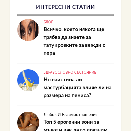
ИНТЕРЕСНИ СТАТИИ
БЛОГ
Всичко, което някога ще
трябва да знаете за
татуировките за вежди с
пера
ЗДРАВОСЛОВНО СЪСТОЯНИЕ
Но наистина ли
мастурбацията влияе ли на
размера на пениса?
Любов И Взаимоотношения
Топ 5 ерогенни зони за
мъже и как да го дразним