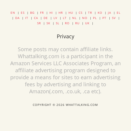
EN
|
ES
|
BG
|
FR
|
HI
|
HR
|
HU
|
CS
|
TR
|
KO
|
JA
|
EL
|
DA
|
IT
|
CA
|
DE
|
LV
|
LT
|
NL
|
NO
|
PL
|
PT
|
SV
|
SR
|
SK
|
SL
|
RO
|
RU
|
UK
|
Privacy
Some posts may contain affiliate links.
Whattalking.com is a participant in the
Amazon Services LLC Associates Program, an
affiliate advertising program designed to
provide a means for sites to earn advertising
fees by advertising and linking to
Amazon(.com, .co.uk, .ca etc).
COPYRIGHT © 2026 WHATTALKING.COM