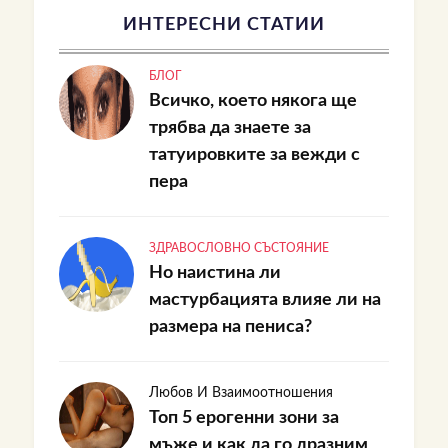
ИНТЕРЕСНИ СТАТИИ
БЛОГ
Всичко, което някога ще
трябва да знаете за
татуировките за вежди с
пера
ЗДРАВОСЛОВНО СЪСТОЯНИЕ
Но наистина ли
мастурбацията влияе ли на
размера на пениса?
Любов И Взаимоотношения
Топ 5 ерогенни зони за
мъже и как да го дразним