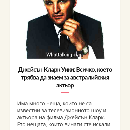
Джейсън Кларк Уики: Всичко, което
трябва да знаем за австралийския
актьор
Има много неща, които не са
известни за телевизионното шоу и
актьора на филма Джейсън Кларк.
Ето нещата, които винаги сте искали