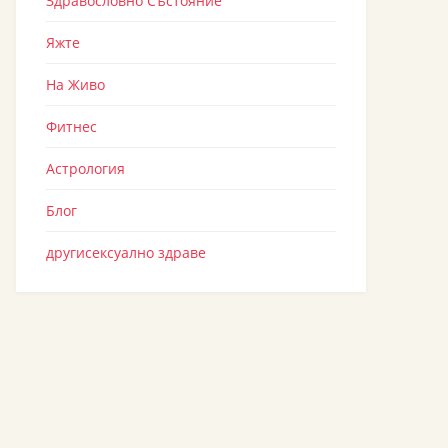
Здравословно Състояние
Яжте
На Живо
Фитнес
Астрология
Блог
другисексуално здраве