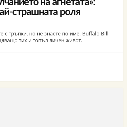
лчанието на агнетата»:
най-страшната роля
 с тръпки, но не знаете по име. Buffalo Bill
надващо тих и топъл личен живот.