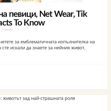
на певици, Net Wear, Tik
acts To Know
четете за емблематичната изпълнителка на
 сте искали да знаете за нейния живот,