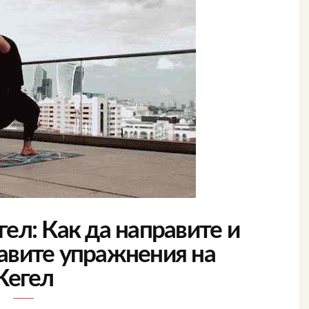
ел: Как да направите и
равите упражнения на
Кегел