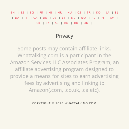
EN
|
ES
|
BG
|
FR
|
HI
|
HR
|
HU
|
CS
|
TR
|
KO
|
JA
|
EL
|
DA
|
IT
|
CA
|
DE
|
LV
|
LT
|
NL
|
NO
|
PL
|
PT
|
SV
|
SR
|
SK
|
SL
|
RO
|
RU
|
UK
|
Privacy
Some posts may contain affiliate links.
Whattalking.com is a participant in the
Amazon Services LLC Associates Program, an
affiliate advertising program designed to
provide a means for sites to earn advertising
fees by advertising and linking to
Amazon(.com, .co.uk, .ca etc).
COPYRIGHT © 2026 WHATTALKING.COM