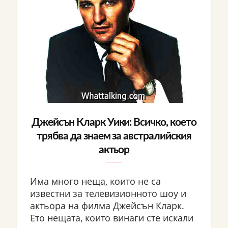
Джейсън Кларк Уики: Всичко, което
трябва да знаем за австралийския
актьор
Има много неща, които не са
известни за телевизионното шоу и
актьора на филма Джейсън Кларк.
Ето нещата, които винаги сте искали