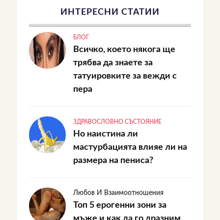
ИНТЕРЕСНИ СТАТИИ
БЛОГ
Всичко, което някога ще
трябва да знаете за
татуировките за вежди с
пера
ЗДРАВОСЛОВНО СЪСТОЯНИЕ
Но наистина ли
мастурбацията влияе ли на
размера на пениса?
Любов И Взаимоотношения
Топ 5 ерогенни зони за
мъже и как да го дразним