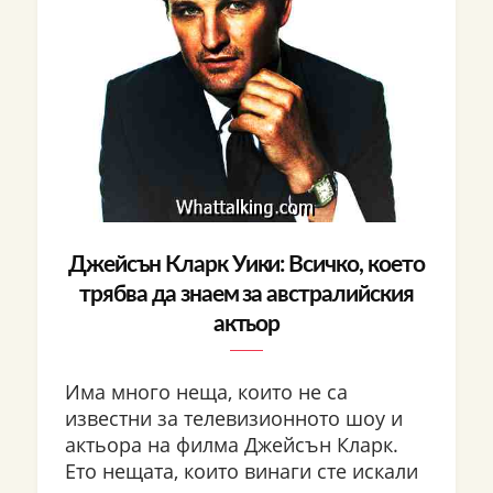
Джейсън Кларк Уики: Всичко, което
трябва да знаем за австралийския
актьор
Има много неща, които не са
известни за телевизионното шоу и
актьора на филма Джейсън Кларк.
Ето нещата, които винаги сте искали