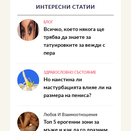
ИНТЕРЕСНИ СТАТИИ
БЛОГ
Всичко, което някога ще
трябва да знаете за
татуировките за вежди с
пера
ЗДРАВОСЛОВНО СЪСТОЯНИЕ
Но наистина ли
мастурбацията влияе ли на
размера на пениса?
Любов И Взаимоотношения
Топ 5 ерогенни зони за
мъже и как да го дразним