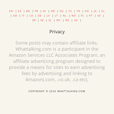
EN
|
ES
|
BG
|
FR
|
HI
|
HR
|
HU
|
CS
|
TR
|
KO
|
JA
|
EL
|
DA
|
IT
|
CA
|
DE
|
LV
|
LT
|
NL
|
NO
|
PL
|
PT
|
SV
|
SR
|
SK
|
SL
|
RO
|
RU
|
UK
|
Privacy
Some posts may contain affiliate links.
Whattalking.com is a participant in the
Amazon Services LLC Associates Program, an
affiliate advertising program designed to
provide a means for sites to earn advertising
fees by advertising and linking to
Amazon(.com, .co.uk, .ca etc).
COPYRIGHT © 2026 WHATTALKING.COM