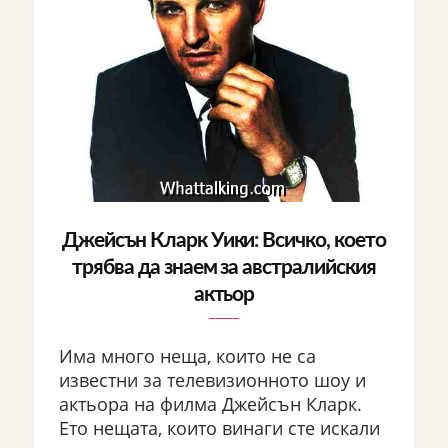
Джейсън Кларк Уики: Всичко, което
трябва да знаем за австралийския
актьор
Има много неща, които не са
известни за телевизионното шоу и
актьора на филма Джейсън Кларк.
Ето нещата, които винаги сте искали