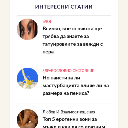
ИНТЕРЕСНИ СТАТИИ
БЛОГ
Всичко, което някога ще
трябва да знаете за
татуировките за вежди с
пера
ЗДРАВОСЛОВНО СЪСТОЯНИЕ
Но наистина ли
мастурбацията влияе ли на
размера на пениса?
Любов И Взаимоотношения
Топ 5 ерогенни зони за
мъже и как да го дразним