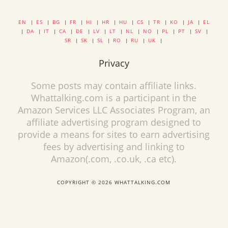
EN
|
ES
|
BG
|
FR
|
HI
|
HR
|
HU
|
CS
|
TR
|
KO
|
JA
|
EL
|
DA
|
IT
|
CA
|
DE
|
LV
|
LT
|
NL
|
NO
|
PL
|
PT
|
SV
|
SR
|
SK
|
SL
|
RO
|
RU
|
UK
|
Privacy
Some posts may contain affiliate links.
Whattalking.com is a participant in the
Amazon Services LLC Associates Program, an
affiliate advertising program designed to
provide a means for sites to earn advertising
fees by advertising and linking to
Amazon(.com, .co.uk, .ca etc).
COPYRIGHT © 2026 WHATTALKING.COM