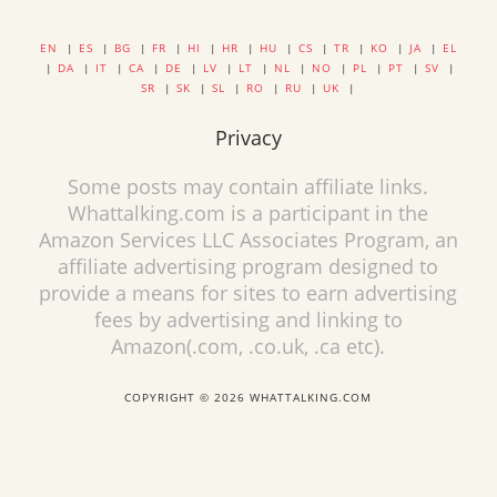
EN
|
ES
|
BG
|
FR
|
HI
|
HR
|
HU
|
CS
|
TR
|
KO
|
JA
|
EL
|
DA
|
IT
|
CA
|
DE
|
LV
|
LT
|
NL
|
NO
|
PL
|
PT
|
SV
|
SR
|
SK
|
SL
|
RO
|
RU
|
UK
|
Privacy
Some posts may contain affiliate links.
Whattalking.com is a participant in the
Amazon Services LLC Associates Program, an
affiliate advertising program designed to
provide a means for sites to earn advertising
fees by advertising and linking to
Amazon(.com, .co.uk, .ca etc).
COPYRIGHT © 2026 WHATTALKING.COM