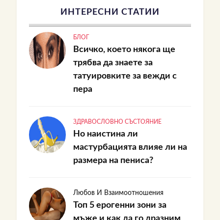
ИНТЕРЕСНИ СТАТИИ
БЛОГ
Всичко, което някога ще
трябва да знаете за
татуировките за вежди с
пера
ЗДРАВОСЛОВНО СЪСТОЯНИЕ
Но наистина ли
мастурбацията влияе ли на
размера на пениса?
Любов И Взаимоотношения
Топ 5 ерогенни зони за
мъже и как да го дразним