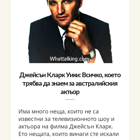
Джейсън Кларк Уики: Всичко, което
трябва да знаем за австралийския
актьор
Има много неща, които не са
известни за телевизионното шоу и
актьора на филма Джейсън Кларк.
Ето нещата, които винаги сте искали