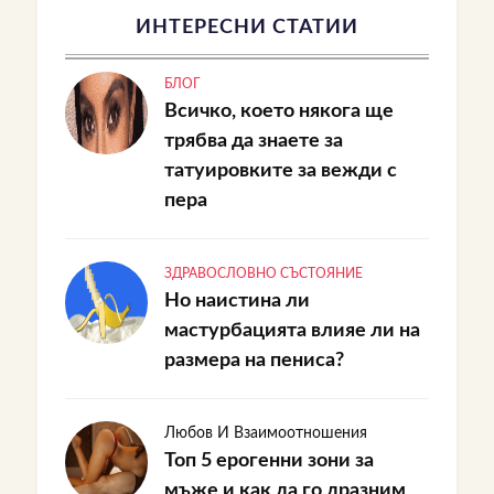
ИНТЕРЕСНИ СТАТИИ
БЛОГ
Всичко, което някога ще
трябва да знаете за
татуировките за вежди с
пера
ЗДРАВОСЛОВНО СЪСТОЯНИЕ
Но наистина ли
мастурбацията влияе ли на
размера на пениса?
Любов И Взаимоотношения
Топ 5 ерогенни зони за
мъже и как да го дразним