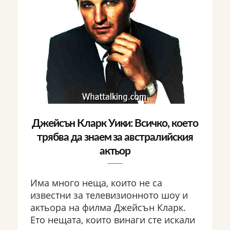
Джейсън Кларк Уики: Всичко, което
трябва да знаем за австралийския
актьор
Има много неща, които не са
известни за телевизионното шоу и
актьора на филма Джейсън Кларк.
Ето нещата, които винаги сте искали