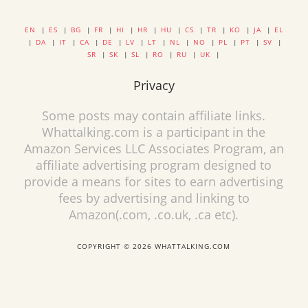
EN
|
ES
|
BG
|
FR
|
HI
|
HR
|
HU
|
CS
|
TR
|
KO
|
JA
|
EL
|
DA
|
IT
|
CA
|
DE
|
LV
|
LT
|
NL
|
NO
|
PL
|
PT
|
SV
|
SR
|
SK
|
SL
|
RO
|
RU
|
UK
|
Privacy
Some posts may contain affiliate links.
Whattalking.com is a participant in the
Amazon Services LLC Associates Program, an
affiliate advertising program designed to
provide a means for sites to earn advertising
fees by advertising and linking to
Amazon(.com, .co.uk, .ca etc).
COPYRIGHT © 2026 WHATTALKING.COM