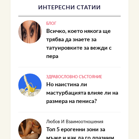
ИНТЕРЕСНИ СТАТИИ
БЛОГ
Всичко, което някога ще
трябва да знаете за
татуировките за вежди с
пера
ЗДРАВОСЛОВНО СЪСТОЯНИЕ
Но наистина ли
мастурбацията влияе ли на
размера на пениса?
Любов И Взаимоотношения
Топ 5 ерогенни зони за
мъже и как да го дразним