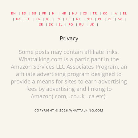
EN
|
ES
|
BG
|
FR
|
HI
|
HR
|
HU
|
CS
|
TR
|
KO
|
JA
|
EL
|
DA
|
IT
|
CA
|
DE
|
LV
|
LT
|
NL
|
NO
|
PL
|
PT
|
SV
|
SR
|
SK
|
SL
|
RO
|
RU
|
UK
|
Privacy
Some posts may contain affiliate links.
Whattalking.com is a participant in the
Amazon Services LLC Associates Program, an
affiliate advertising program designed to
provide a means for sites to earn advertising
fees by advertising and linking to
Amazon(.com, .co.uk, .ca etc).
COPYRIGHT © 2026 WHATTALKING.COM