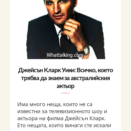
Джейсън Кларк Уики: Всичко, което
трябва да знаем за австралийския
актьор
Има много неща, които не са
известни за телевизионното шоу и
актьора на филма Джейсън Кларк.
Ето нещата, които винаги сте искали