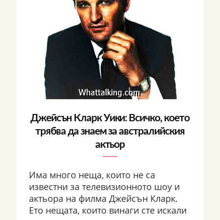
Джейсън Кларк Уики: Всичко, което
трябва да знаем за австралийския
актьор
Има много неща, които не са
известни за телевизионното шоу и
актьора на филма Джейсън Кларк.
Ето нещата, които винаги сте искали