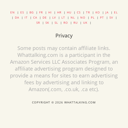
EN
|
ES
|
BG
|
FR
|
HI
|
HR
|
HU
|
CS
|
TR
|
KO
|
JA
|
EL
|
DA
|
IT
|
CA
|
DE
|
LV
|
LT
|
NL
|
NO
|
PL
|
PT
|
SV
|
SR
|
SK
|
SL
|
RO
|
RU
|
UK
|
Privacy
Some posts may contain affiliate links.
Whattalking.com is a participant in the
Amazon Services LLC Associates Program, an
affiliate advertising program designed to
provide a means for sites to earn advertising
fees by advertising and linking to
Amazon(.com, .co.uk, .ca etc).
COPYRIGHT © 2026 WHATTALKING.COM