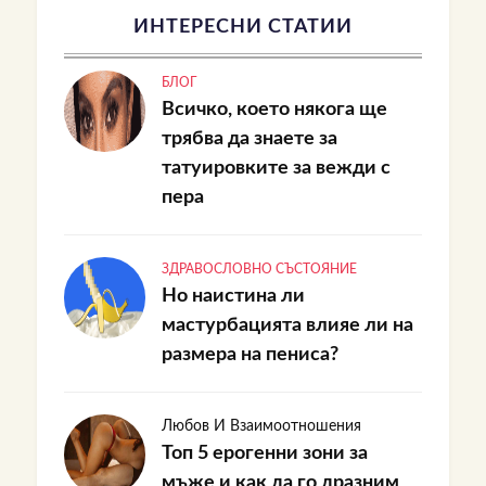
ИНТЕРЕСНИ СТАТИИ
БЛОГ
Всичко, което някога ще
трябва да знаете за
татуировките за вежди с
пера
ЗДРАВОСЛОВНО СЪСТОЯНИЕ
Но наистина ли
мастурбацията влияе ли на
размера на пениса?
Любов И Взаимоотношения
Топ 5 ерогенни зони за
мъже и как да го дразним