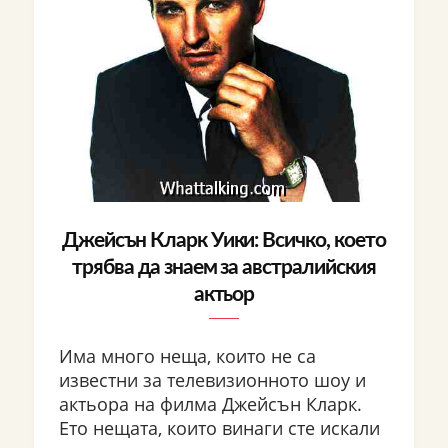
Джейсън Кларк Уики: Всичко, което
трябва да знаем за австралийския
актьор
Има много неща, които не са
известни за телевизионното шоу и
актьора на филма Джейсън Кларк.
Ето нещата, които винаги сте искали