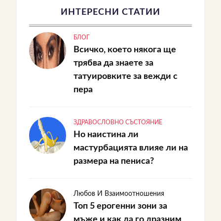
ИНТЕРЕСНИ СТАТИИ
БЛОГ
Всичко, което някога ще
трябва да знаете за
татуировките за вежди с
пера
ЗДРАВОСЛОВНО СЪСТОЯНИЕ
Но наистина ли
мастурбацията влияе ли на
размера на пениса?
Любов И Взаимоотношения
Топ 5 ерогенни зони за
мъже и как да го дразним