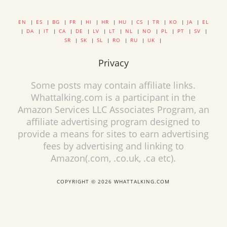
EN
|
ES
|
BG
|
FR
|
HI
|
HR
|
HU
|
CS
|
TR
|
KO
|
JA
|
EL
|
DA
|
IT
|
CA
|
DE
|
LV
|
LT
|
NL
|
NO
|
PL
|
PT
|
SV
|
SR
|
SK
|
SL
|
RO
|
RU
|
UK
|
Privacy
Some posts may contain affiliate links.
Whattalking.com is a participant in the
Amazon Services LLC Associates Program, an
affiliate advertising program designed to
provide a means for sites to earn advertising
fees by advertising and linking to
Amazon(.com, .co.uk, .ca etc).
COPYRIGHT © 2026 WHATTALKING.COM