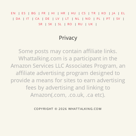
EN
|
ES
|
BG
|
FR
|
HI
|
HR
|
HU
|
CS
|
TR
|
KO
|
JA
|
EL
|
DA
|
IT
|
CA
|
DE
|
LV
|
LT
|
NL
|
NO
|
PL
|
PT
|
SV
|
SR
|
SK
|
SL
|
RO
|
RU
|
UK
|
Privacy
Some posts may contain affiliate links.
Whattalking.com is a participant in the
Amazon Services LLC Associates Program, an
affiliate advertising program designed to
provide a means for sites to earn advertising
fees by advertising and linking to
Amazon(.com, .co.uk, .ca etc).
COPYRIGHT © 2026 WHATTALKING.COM