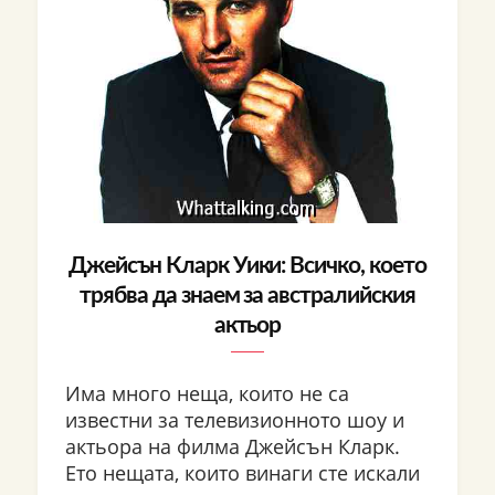
Джейсън Кларк Уики: Всичко, което
трябва да знаем за австралийския
актьор
Има много неща, които не са
известни за телевизионното шоу и
актьора на филма Джейсън Кларк.
Ето нещата, които винаги сте искали