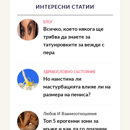
ИНТЕРЕСНИ СТАТИИ
БЛОГ
Всичко, което някога ще
трябва да знаете за
татуировките за вежди с
пера
ЗДРАВОСЛОВНО СЪСТОЯНИЕ
Но наистина ли
мастурбацията влияе ли на
размера на пениса?
Любов И Взаимоотношения
Топ 5 ерогенни зони за
мъже и как да го дразним