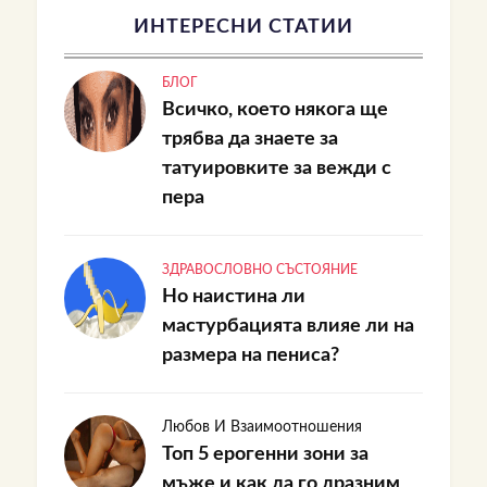
ИНТЕРЕСНИ СТАТИИ
БЛОГ
Всичко, което някога ще
трябва да знаете за
татуировките за вежди с
пера
ЗДРАВОСЛОВНО СЪСТОЯНИЕ
Но наистина ли
мастурбацията влияе ли на
размера на пениса?
Любов И Взаимоотношения
Топ 5 ерогенни зони за
мъже и как да го дразним