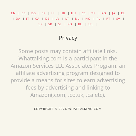
EN
|
ES
|
BG
|
FR
|
HI
|
HR
|
HU
|
CS
|
TR
|
KO
|
JA
|
EL
|
DA
|
IT
|
CA
|
DE
|
LV
|
LT
|
NL
|
NO
|
PL
|
PT
|
SV
|
SR
|
SK
|
SL
|
RO
|
RU
|
UK
|
Privacy
Some posts may contain affiliate links.
Whattalking.com is a participant in the
Amazon Services LLC Associates Program, an
affiliate advertising program designed to
provide a means for sites to earn advertising
fees by advertising and linking to
Amazon(.com, .co.uk, .ca etc).
COPYRIGHT © 2026 WHATTALKING.COM