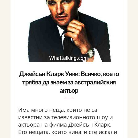
Джейсън Кларк Уики: Всичко, което
трябва да знаем за австралийския
актьор
Има много неща, които не са
известни за телевизионното шоу и
актьора на филма Джейсън Кларк.
Ето нещата, които винаги сте искали