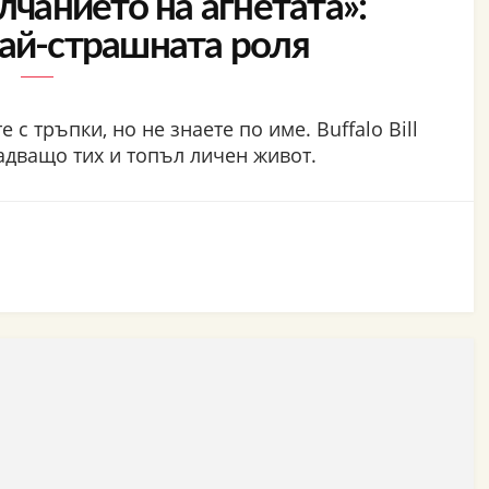
лчанието на агнетата»:
най-страшната роля
 с тръпки, но не знаете по име. Buffalo Bill
надващо тих и топъл личен живот.