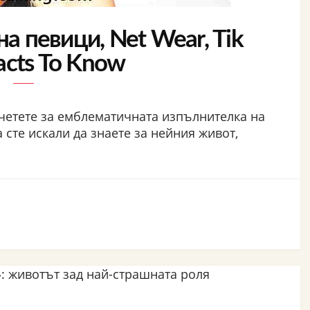
на певици, Net Wear, Tik
acts To Know
четете за емблематичната изпълнителка на
 сте искали да знаете за нейния живот,