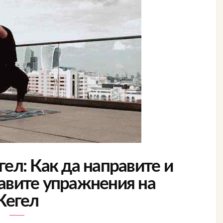
ел: Как да направите и
равите упражнения на
Кегел