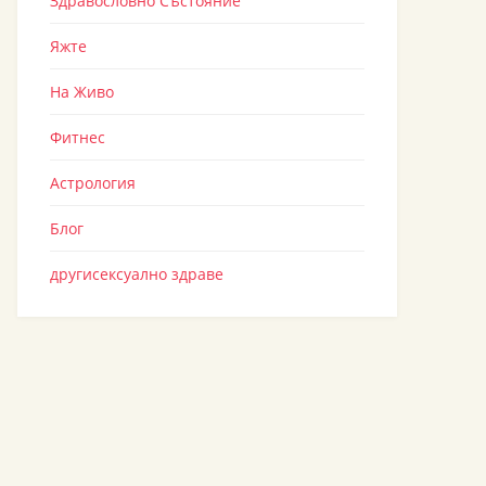
Здравословно Състояние
Яжте
На Живо
Фитнес
Астрология
Блог
другисексуално здраве