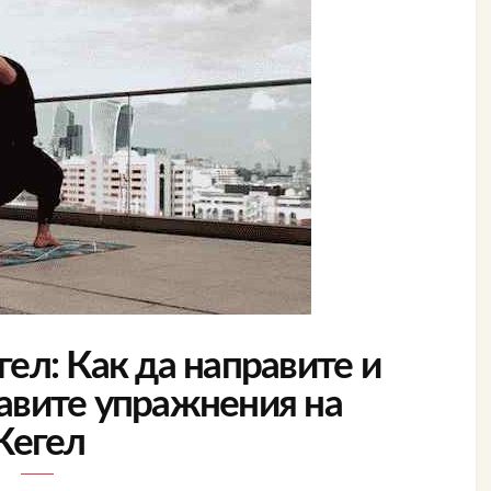
ел: Как да направите и
равите упражнения на
Кегел