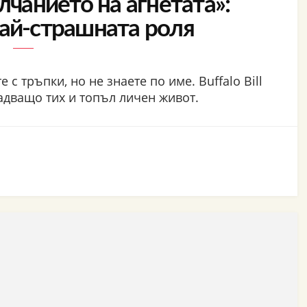
лчанието на агнетата»:
най-страшната роля
 с тръпки, но не знаете по име. Buffalo Bill
надващо тих и топъл личен живот.