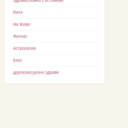
Здравословно Състояние
Яжте
На Живо
Фитнес
Астрология
Блог
другисексуално здраве