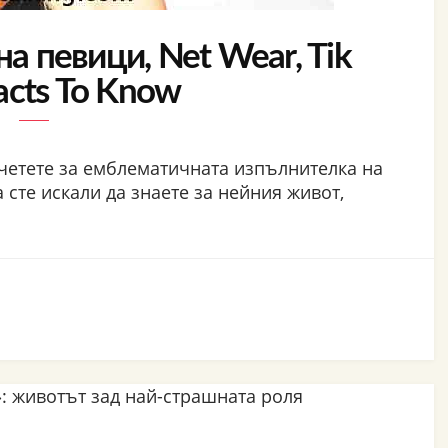
на певици, Net Wear, Tik
acts To Know
четете за емблематичната изпълнителка на
 сте искали да знаете за нейния живот,