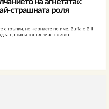
лчанието на агнетата»:
най-страшната роля
 с тръпки, но не знаете по име. Buffalo Bill
надващо тих и топъл личен живот.