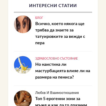
ИНТЕРЕСНИ СТАТИИ
БЛОГ
Всичко, което някога ще
трябва да знаете за
татуировките за вежди с
пера
ЗДРАВОСЛОВНО СЪСТОЯНИЕ
Но наистина ли
мастурбацията влияе ли на
размера на пениса?
Любов И Взаимоотношения
Топ 5 ерогенни зони за
мъже и как да го дразним