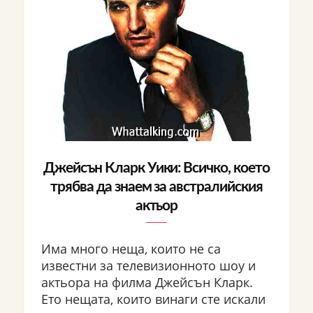
Джейсън Кларк Уики: Всичко, което
трябва да знаем за австралийския
актьор
Има много неща, които не са
известни за телевизионното шоу и
актьора на филма Джейсън Кларк.
Ето нещата, които винаги сте искали