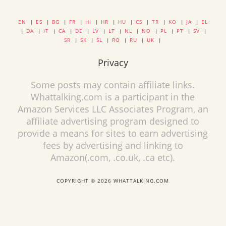
EN
|
ES
|
BG
|
FR
|
HI
|
HR
|
HU
|
CS
|
TR
|
KO
|
JA
|
EL
|
DA
|
IT
|
CA
|
DE
|
LV
|
LT
|
NL
|
NO
|
PL
|
PT
|
SV
|
SR
|
SK
|
SL
|
RO
|
RU
|
UK
|
Privacy
Some posts may contain affiliate links.
Whattalking.com is a participant in the
Amazon Services LLC Associates Program, an
affiliate advertising program designed to
provide a means for sites to earn advertising
fees by advertising and linking to
Amazon(.com, .co.uk, .ca etc).
COPYRIGHT © 2026 WHATTALKING.COM