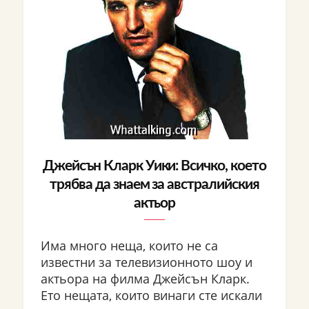
Джейсън Кларк Уики: Всичко, което
трябва да знаем за австралийския
актьор
Има много неща, които не са
известни за телевизионното шоу и
актьора на филма Джейсън Кларк.
Ето нещата, които винаги сте искали