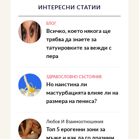
ИНТЕРЕСНИ СТАТИИ
БЛОГ
Всичко, което някога ще
трябва да знаете за
татуировките за вежди с
пера
ЗДРАВОСЛОВНО СЪСТОЯНИЕ
Но наистина ли
мастурбацията влияе ли на
размера на пениса?
Любов И Взаимоотношения
Топ 5 ерогенни зони за
мъже и как да го дразним