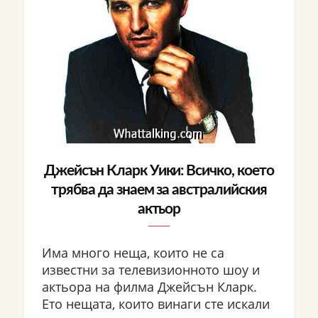
Джейсън Кларк Уики: Всичко, което
трябва да знаем за австралийския
актьор
Има много неща, които не са
известни за телевизионното шоу и
актьора на филма Джейсън Кларк.
Ето нещата, които винаги сте искали