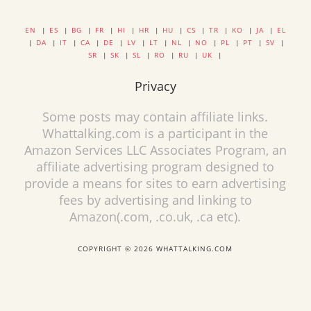
EN
|
ES
|
BG
|
FR
|
HI
|
HR
|
HU
|
CS
|
TR
|
KO
|
JA
|
EL
|
DA
|
IT
|
CA
|
DE
|
LV
|
LT
|
NL
|
NO
|
PL
|
PT
|
SV
|
SR
|
SK
|
SL
|
RO
|
RU
|
UK
|
Privacy
Some posts may contain affiliate links.
Whattalking.com is a participant in the
Amazon Services LLC Associates Program, an
affiliate advertising program designed to
provide a means for sites to earn advertising
fees by advertising and linking to
Amazon(.com, .co.uk, .ca etc).
COPYRIGHT © 2026 WHATTALKING.COM