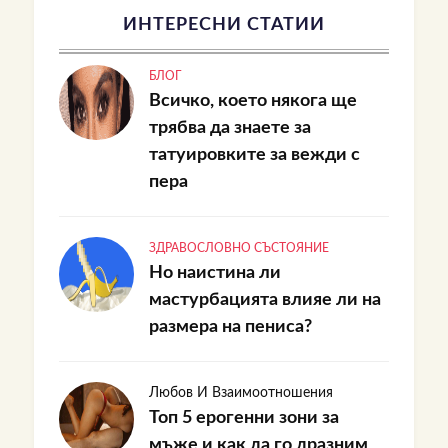
ИНТЕРЕСНИ СТАТИИ
БЛОГ
Всичко, което някога ще
трябва да знаете за
татуировките за вежди с
пера
ЗДРАВОСЛОВНО СЪСТОЯНИЕ
Но наистина ли
мастурбацията влияе ли на
размера на пениса?
Любов И Взаимоотношения
Топ 5 ерогенни зони за
мъже и как да го дразним