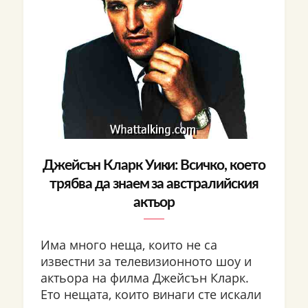
Джейсън Кларк Уики: Всичко, което
трябва да знаем за австралийския
актьор
Има много неща, които не са
известни за телевизионното шоу и
актьора на филма Джейсън Кларк.
Ето нещата, които винаги сте искали