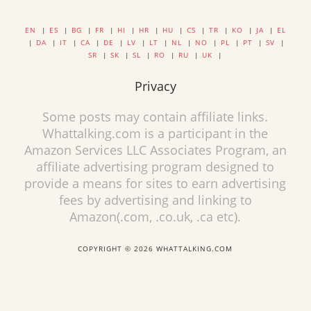
EN
|
ES
|
BG
|
FR
|
HI
|
HR
|
HU
|
CS
|
TR
|
KO
|
JA
|
EL
|
DA
|
IT
|
CA
|
DE
|
LV
|
LT
|
NL
|
NO
|
PL
|
PT
|
SV
|
SR
|
SK
|
SL
|
RO
|
RU
|
UK
|
Privacy
Some posts may contain affiliate links.
Whattalking.com is a participant in the
Amazon Services LLC Associates Program, an
affiliate advertising program designed to
provide a means for sites to earn advertising
fees by advertising and linking to
Amazon(.com, .co.uk, .ca etc).
COPYRIGHT © 2026 WHATTALKING.COM