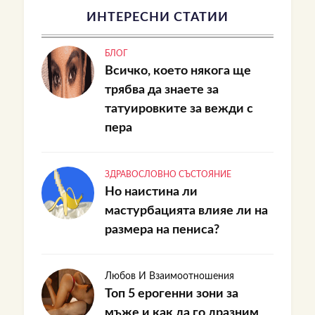
ИНТЕРЕСНИ СТАТИИ
БЛОГ
Всичко, което някога ще
трябва да знаете за
татуировките за вежди с
пера
ЗДРАВОСЛОВНО СЪСТОЯНИЕ
Но наистина ли
мастурбацията влияе ли на
размера на пениса?
Любов И Взаимоотношения
Топ 5 ерогенни зони за
мъже и как да го дразним