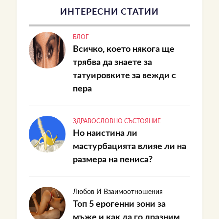
ИНТЕРЕСНИ СТАТИИ
БЛОГ
Всичко, което някога ще
трябва да знаете за
татуировките за вежди с
пера
ЗДРАВОСЛОВНО СЪСТОЯНИЕ
Но наистина ли
мастурбацията влияе ли на
размера на пениса?
Любов И Взаимоотношения
Топ 5 ерогенни зони за
мъже и как да го дразним