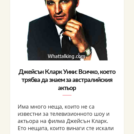
Джейсън Кларк Уики: Всичко, което
трябва да знаем за австралийския
актьор
Има много неща, които не са
известни за телевизионното шоу и
актьора на филма Джейсън Кларк.
Ето нещата, които винаги сте искали