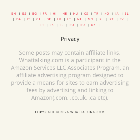
EN
|
ES
|
BG
|
FR
|
HI
|
HR
|
HU
|
CS
|
TR
|
KO
|
JA
|
EL
|
DA
|
IT
|
CA
|
DE
|
LV
|
LT
|
NL
|
NO
|
PL
|
PT
|
SV
|
SR
|
SK
|
SL
|
RO
|
RU
|
UK
|
Privacy
Some posts may contain affiliate links.
Whattalking.com is a participant in the
Amazon Services LLC Associates Program, an
affiliate advertising program designed to
provide a means for sites to earn advertising
fees by advertising and linking to
Amazon(.com, .co.uk, .ca etc).
COPYRIGHT © 2026 WHATTALKING.COM