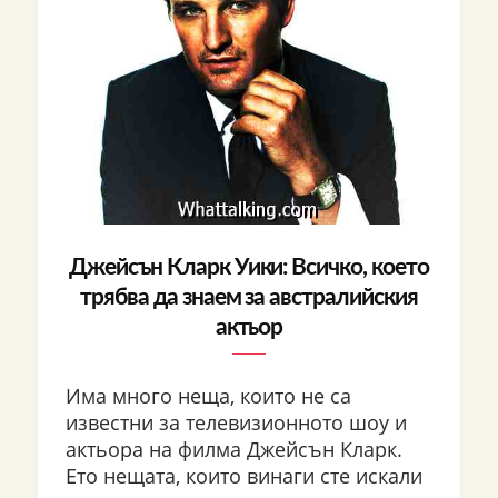
Джейсън Кларк Уики: Всичко, което
трябва да знаем за австралийския
актьор
Има много неща, които не са
известни за телевизионното шоу и
актьора на филма Джейсън Кларк.
Ето нещата, които винаги сте искали