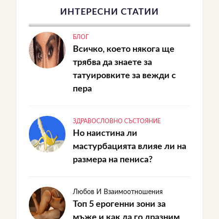
ИНТЕРЕСНИ СТАТИИ
БЛОГ
Всичко, което някога ще
трябва да знаете за
татуировките за вежди с
пера
ЗДРАВОСЛОВНО СЪСТОЯНИЕ
Но наистина ли
мастурбацията влияе ли на
размера на пениса?
Любов И Взаимоотношения
Топ 5 ерогенни зони за
мъже и как да го дразним