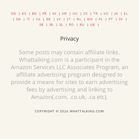
EN
|
ES
|
BG
|
FR
|
HI
|
HR
|
HU
|
CS
|
TR
|
KO
|
JA
|
EL
|
DA
|
IT
|
CA
|
DE
|
LV
|
LT
|
NL
|
NO
|
PL
|
PT
|
SV
|
SR
|
SK
|
SL
|
RO
|
RU
|
UK
|
Privacy
Some posts may contain affiliate links.
Whattalking.com is a participant in the
Amazon Services LLC Associates Program, an
affiliate advertising program designed to
provide a means for sites to earn advertising
fees by advertising and linking to
Amazon(.com, .co.uk, .ca etc).
COPYRIGHT © 2026 WHATTALKING.COM