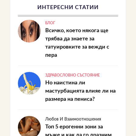
ИНТЕРЕСНИ СТАТИИ
БЛОГ
Всичко, което някога ще
трябва да знаете за
татуировките за вежди с
пера
ЗДРАВОСЛОВНО СЪСТОЯНИЕ
Но наистина ли
мастурбацията влияе ли на
размера на пениса?
Любов И Взаимоотношения
Топ 5 ерогенни зони за
мъже и как да го дразним