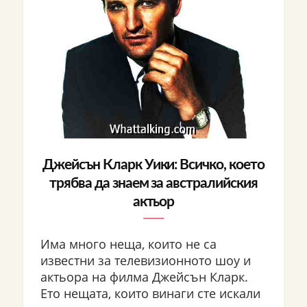
Джейсън Кларк Уики: Всичко, което
трябва да знаем за австралийския
актьор
Има много неща, които не са
известни за телевизионното шоу и
актьора на филма Джейсън Кларк.
Ето нещата, които винаги сте искали