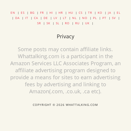
EN
|
ES
|
BG
|
FR
|
HI
|
HR
|
HU
|
CS
|
TR
|
KO
|
JA
|
EL
|
DA
|
IT
|
CA
|
DE
|
LV
|
LT
|
NL
|
NO
|
PL
|
PT
|
SV
|
SR
|
SK
|
SL
|
RO
|
RU
|
UK
|
Privacy
Some posts may contain affiliate links.
Whattalking.com is a participant in the
Amazon Services LLC Associates Program, an
affiliate advertising program designed to
provide a means for sites to earn advertising
fees by advertising and linking to
Amazon(.com, .co.uk, .ca etc).
COPYRIGHT © 2026 WHATTALKING.COM