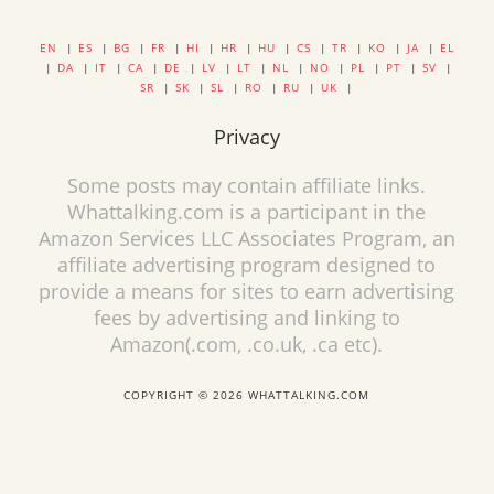
EN
|
ES
|
BG
|
FR
|
HI
|
HR
|
HU
|
CS
|
TR
|
KO
|
JA
|
EL
|
DA
|
IT
|
CA
|
DE
|
LV
|
LT
|
NL
|
NO
|
PL
|
PT
|
SV
|
SR
|
SK
|
SL
|
RO
|
RU
|
UK
|
Privacy
Some posts may contain affiliate links.
Whattalking.com is a participant in the
Amazon Services LLC Associates Program, an
affiliate advertising program designed to
provide a means for sites to earn advertising
fees by advertising and linking to
Amazon(.com, .co.uk, .ca etc).
COPYRIGHT © 2026 WHATTALKING.COM