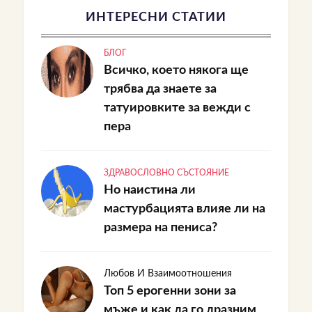
ИНТЕРЕСНИ СТАТИИ
БЛОГ
Всичко, което някога ще
трябва да знаете за
татуировките за вежди с
пера
ЗДРАВОСЛОВНО СЪСТОЯНИЕ
Но наистина ли
мастурбацията влияе ли на
размера на пениса?
Любов И Взаимоотношения
Топ 5 ерогенни зони за
мъже и как да го дразним