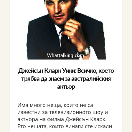
Джейсън Кларк Уики: Всичко, което
трябва да знаем за австралийския
актьор
Има много неща, които не са
известни за телевизионното шоу и
актьора на филма Джейсън Кларк.
Ето нещата, които винаги сте искали