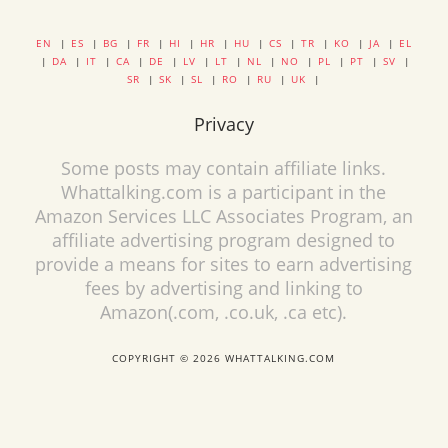
EN
|
ES
|
BG
|
FR
|
HI
|
HR
|
HU
|
CS
|
TR
|
KO
|
JA
|
EL
|
DA
|
IT
|
CA
|
DE
|
LV
|
LT
|
NL
|
NO
|
PL
|
PT
|
SV
|
SR
|
SK
|
SL
|
RO
|
RU
|
UK
|
Privacy
Some posts may contain affiliate links.
Whattalking.com is a participant in the
Amazon Services LLC Associates Program, an
affiliate advertising program designed to
provide a means for sites to earn advertising
fees by advertising and linking to
Amazon(.com, .co.uk, .ca etc).
COPYRIGHT © 2026 WHATTALKING.COM