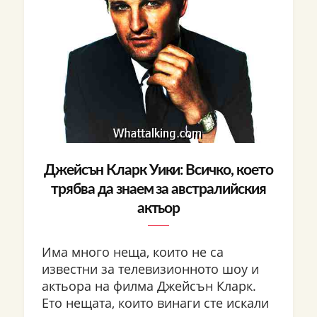
Джейсън Кларк Уики: Всичко, което
трябва да знаем за австралийския
актьор
Има много неща, които не са
известни за телевизионното шоу и
актьора на филма Джейсън Кларк.
Ето нещата, които винаги сте искали