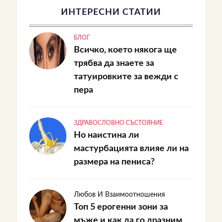
ИНТЕРЕСНИ СТАТИИ
БЛОГ
Всичко, което някога ще
трябва да знаете за
татуировките за вежди с
пера
ЗДРАВОСЛОВНО СЪСТОЯНИЕ
Но наистина ли
мастурбацията влияе ли на
размера на пениса?
Любов И Взаимоотношения
Топ 5 ерогенни зони за
мъже и как да го дразним