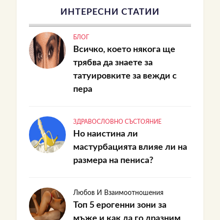
ИНТЕРЕСНИ СТАТИИ
БЛОГ
Всичко, което някога ще
трябва да знаете за
татуировките за вежди с
пера
ЗДРАВОСЛОВНО СЪСТОЯНИЕ
Но наистина ли
мастурбацията влияе ли на
размера на пениса?
Любов И Взаимоотношения
Топ 5 ерогенни зони за
мъже и как да го дразним