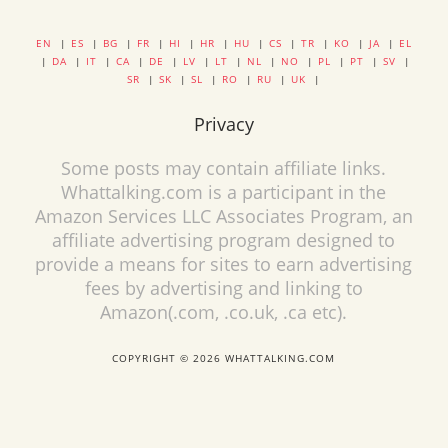
EN
|
ES
|
BG
|
FR
|
HI
|
HR
|
HU
|
CS
|
TR
|
KO
|
JA
|
EL
|
DA
|
IT
|
CA
|
DE
|
LV
|
LT
|
NL
|
NO
|
PL
|
PT
|
SV
|
SR
|
SK
|
SL
|
RO
|
RU
|
UK
|
Privacy
Some posts may contain affiliate links.
Whattalking.com is a participant in the
Amazon Services LLC Associates Program, an
affiliate advertising program designed to
provide a means for sites to earn advertising
fees by advertising and linking to
Amazon(.com, .co.uk, .ca etc).
COPYRIGHT © 2026 WHATTALKING.COM