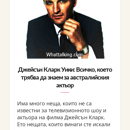
Джейсън Кларк Уики: Всичко, което
трябва да знаем за австралийския
актьор
Има много неща, които не са
известни за телевизионното шоу и
актьора на филма Джейсън Кларк.
Ето нещата, които винаги сте искали