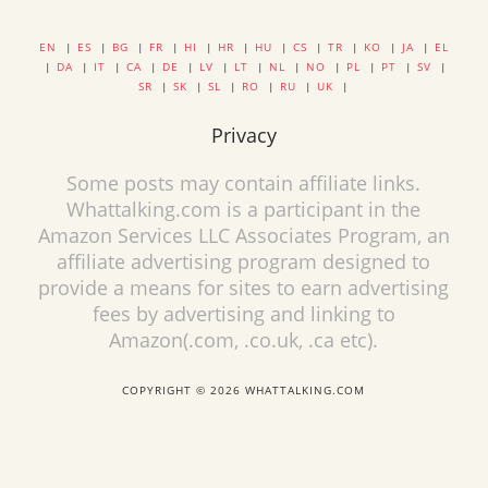
EN
|
ES
|
BG
|
FR
|
HI
|
HR
|
HU
|
CS
|
TR
|
KO
|
JA
|
EL
|
DA
|
IT
|
CA
|
DE
|
LV
|
LT
|
NL
|
NO
|
PL
|
PT
|
SV
|
SR
|
SK
|
SL
|
RO
|
RU
|
UK
|
Privacy
Some posts may contain affiliate links.
Whattalking.com is a participant in the
Amazon Services LLC Associates Program, an
affiliate advertising program designed to
provide a means for sites to earn advertising
fees by advertising and linking to
Amazon(.com, .co.uk, .ca etc).
COPYRIGHT © 2026 WHATTALKING.COM