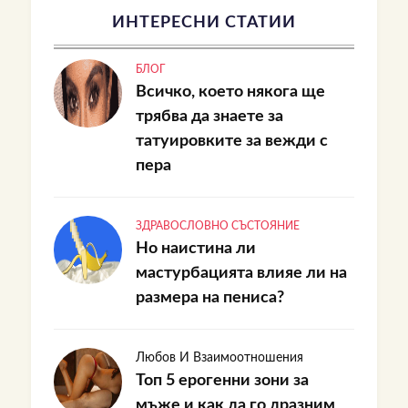
ИНТЕРЕСНИ СТАТИИ
БЛОГ
Всичко, което някога ще
трябва да знаете за
татуировките за вежди с
пера
ЗДРАВОСЛОВНО СЪСТОЯНИЕ
Но наистина ли
мастурбацията влияе ли на
размера на пениса?
Любов И Взаимоотношения
Топ 5 ерогенни зони за
мъже и как да го дразним