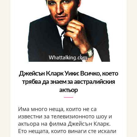
Джейсън Кларк Уики: Всичко, което
трябва да знаем за австралийския
актьор
Има много неща, които не са
известни за телевизионното шоу и
актьора на филма Джейсън Кларк.
Ето нещата, които винаги сте искали