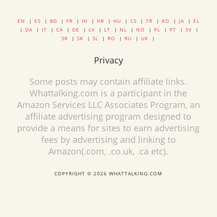
EN
|
ES
|
BG
|
FR
|
HI
|
HR
|
HU
|
CS
|
TR
|
KO
|
JA
|
EL
|
DA
|
IT
|
CA
|
DE
|
LV
|
LT
|
NL
|
NO
|
PL
|
PT
|
SV
|
SR
|
SK
|
SL
|
RO
|
RU
|
UK
|
Privacy
Some posts may contain affiliate links.
Whattalking.com is a participant in the
Amazon Services LLC Associates Program, an
affiliate advertising program designed to
provide a means for sites to earn advertising
fees by advertising and linking to
Amazon(.com, .co.uk, .ca etc).
COPYRIGHT © 2026 WHATTALKING.COM