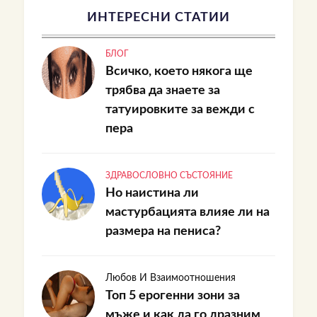
ИНТЕРЕСНИ СТАТИИ
БЛОГ
Всичко, което някога ще
трябва да знаете за
татуировките за вежди с
пера
ЗДРАВОСЛОВНО СЪСТОЯНИЕ
Но наистина ли
мастурбацията влияе ли на
размера на пениса?
Любов И Взаимоотношения
Топ 5 ерогенни зони за
мъже и как да го дразним