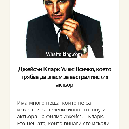
Джейсън Кларк Уики: Всичко, което
трябва да знаем за австралийския
актьор
Има много неща, които не са
известни за телевизионното шоу и
актьора на филма Джейсън Кларк.
Ето нещата, които винаги сте искали