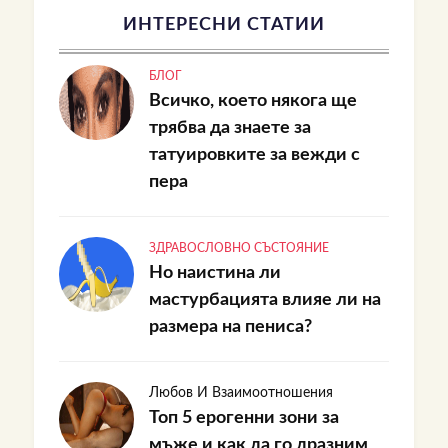
ИНТЕРЕСНИ СТАТИИ
БЛОГ
Всичко, което някога ще
трябва да знаете за
татуировките за вежди с
пера
ЗДРАВОСЛОВНО СЪСТОЯНИЕ
Но наистина ли
мастурбацията влияе ли на
размера на пениса?
Любов И Взаимоотношения
Топ 5 ерогенни зони за
мъже и как да го дразним