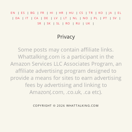
EN
|
ES
|
BG
|
FR
|
HI
|
HR
|
HU
|
CS
|
TR
|
KO
|
JA
|
EL
|
DA
|
IT
|
CA
|
DE
|
LV
|
LT
|
NL
|
NO
|
PL
|
PT
|
SV
|
SR
|
SK
|
SL
|
RO
|
RU
|
UK
|
Privacy
Some posts may contain affiliate links.
Whattalking.com is a participant in the
Amazon Services LLC Associates Program, an
affiliate advertising program designed to
provide a means for sites to earn advertising
fees by advertising and linking to
Amazon(.com, .co.uk, .ca etc).
COPYRIGHT © 2026 WHATTALKING.COM