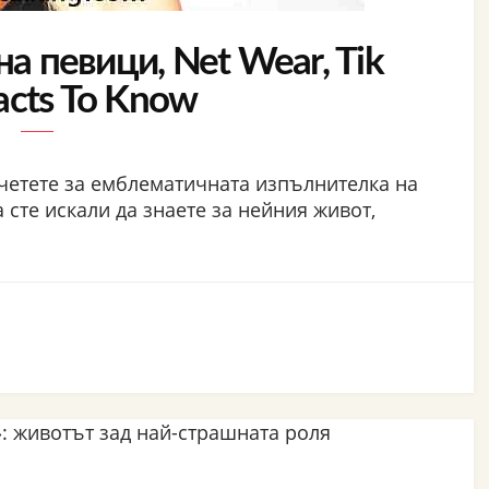
на певици, Net Wear, Tik
acts To Know
четете за емблематичната изпълнителка на
 сте искали да знаете за нейния живот,