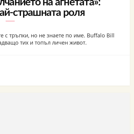
лчанието на агнетата»:
най-страшната роля
 с тръпки, но не знаете по име. Buffalo Bill
надващо тих и топъл личен живот.