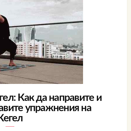
ел: Как да направите и
равите упражнения на
Кегел