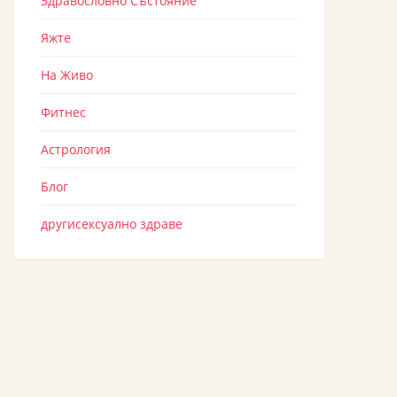
Здравословно Състояние
Яжте
На Живо
Фитнес
Астрология
Блог
другисексуално здраве