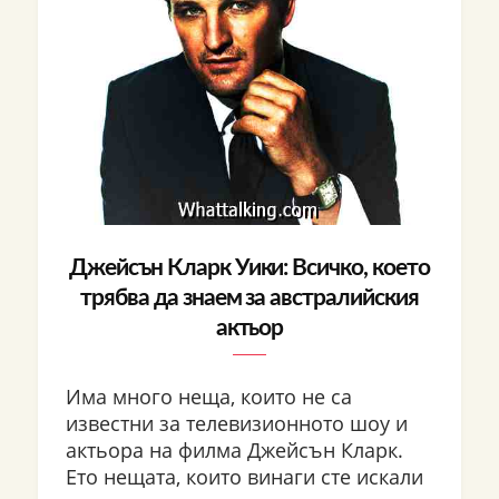
Джейсън Кларк Уики: Всичко, което
трябва да знаем за австралийския
актьор
Има много неща, които не са
известни за телевизионното шоу и
актьора на филма Джейсън Кларк.
Ето нещата, които винаги сте искали