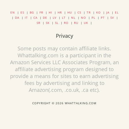
EN
|
ES
|
BG
|
FR
|
HI
|
HR
|
HU
|
CS
|
TR
|
KO
|
JA
|
EL
|
DA
|
IT
|
CA
|
DE
|
LV
|
LT
|
NL
|
NO
|
PL
|
PT
|
SV
|
SR
|
SK
|
SL
|
RO
|
RU
|
UK
|
Privacy
Some posts may contain affiliate links.
Whattalking.com is a participant in the
Amazon Services LLC Associates Program, an
affiliate advertising program designed to
provide a means for sites to earn advertising
fees by advertising and linking to
Amazon(.com, .co.uk, .ca etc).
COPYRIGHT © 2026 WHATTALKING.COM