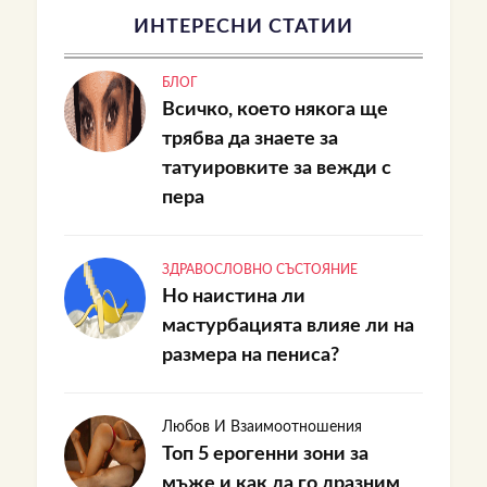
ИНТЕРЕСНИ СТАТИИ
БЛОГ
Всичко, което някога ще
трябва да знаете за
татуировките за вежди с
пера
ЗДРАВОСЛОВНО СЪСТОЯНИЕ
Но наистина ли
мастурбацията влияе ли на
размера на пениса?
Любов И Взаимоотношения
Топ 5 ерогенни зони за
мъже и как да го дразним