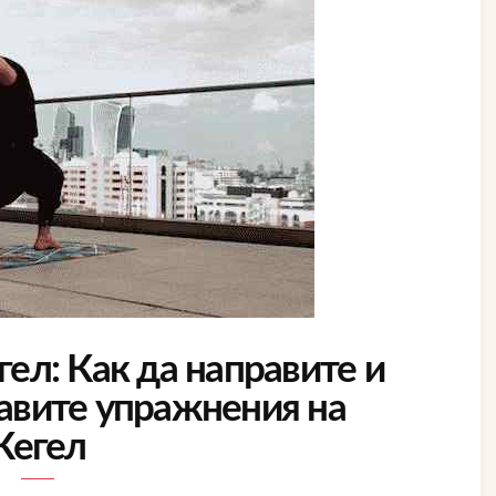
ел: Как да направите и
равите упражнения на
Кегел