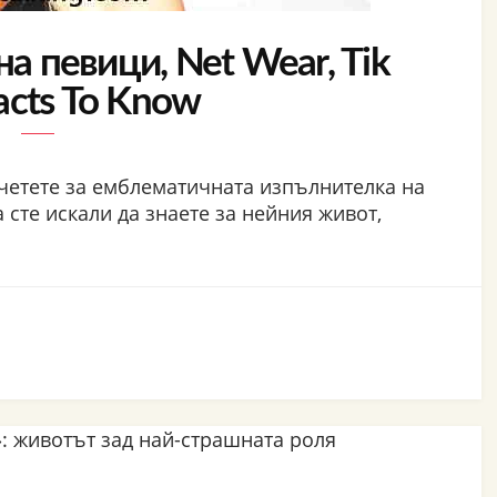
на певици, Net Wear, Tik
acts To Know
четете за емблематичната изпълнителка на
 сте искали да знаете за нейния живот,