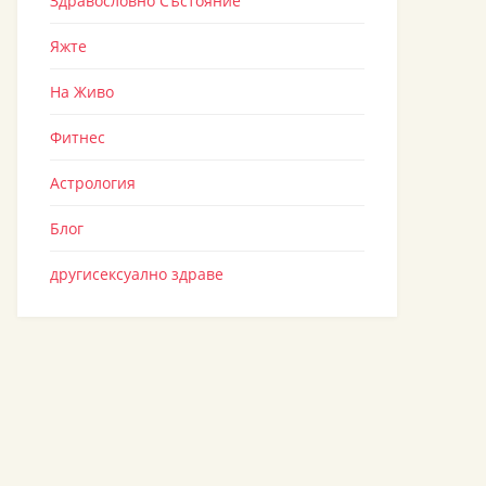
Здравословно Състояние
Яжте
На Живо
Фитнес
Астрология
Блог
другисексуално здраве