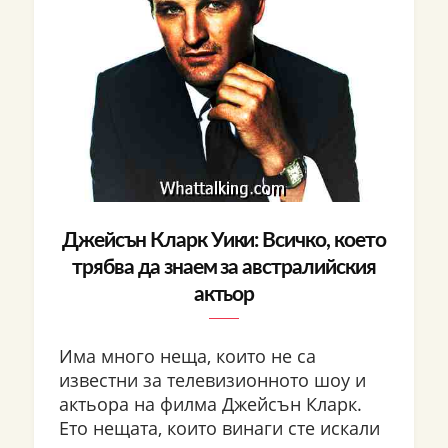
Джейсън Кларк Уики: Всичко, което
трябва да знаем за австралийския
актьор
Има много неща, които не са
известни за телевизионното шоу и
актьора на филма Джейсън Кларк.
Ето нещата, които винаги сте искали