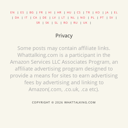
EN
|
ES
|
BG
|
FR
|
HI
|
HR
|
HU
|
CS
|
TR
|
KO
|
JA
|
EL
|
DA
|
IT
|
CA
|
DE
|
LV
|
LT
|
NL
|
NO
|
PL
|
PT
|
SV
|
SR
|
SK
|
SL
|
RO
|
RU
|
UK
|
Privacy
Some posts may contain affiliate links.
Whattalking.com is a participant in the
Amazon Services LLC Associates Program, an
affiliate advertising program designed to
provide a means for sites to earn advertising
fees by advertising and linking to
Amazon(.com, .co.uk, .ca etc).
COPYRIGHT © 2026 WHATTALKING.COM