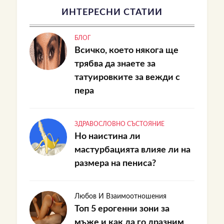
ИНТЕРЕСНИ СТАТИИ
БЛОГ
Всичко, което някога ще
трябва да знаете за
татуировките за вежди с
пера
ЗДРАВОСЛОВНО СЪСТОЯНИЕ
Но наистина ли
мастурбацията влияе ли на
размера на пениса?
Любов И Взаимоотношения
Топ 5 ерогенни зони за
мъже и как да го дразним