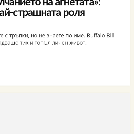
лчанието на агнетата»:
най-страшната роля
 с тръпки, но не знаете по име. Buffalo Bill
надващо тих и топъл личен живот.