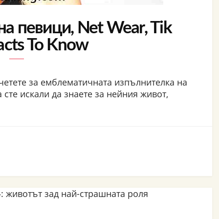
на певици, Net Wear, Tik
acts To Know
четете за емблематичната изпълнителка на
 сте искали да знаете за нейния живот,