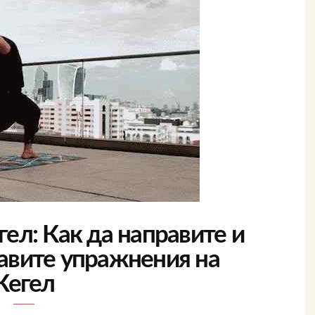
ел: Как да направите и
равите упражнения на
Кегел