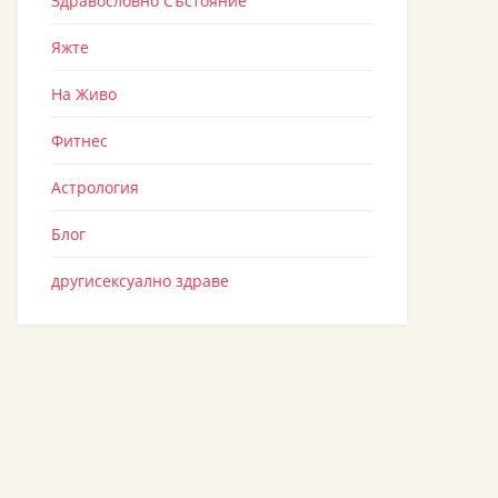
Здравословно Състояние
Яжте
На Живо
Фитнес
Астрология
Блог
другисексуално здраве